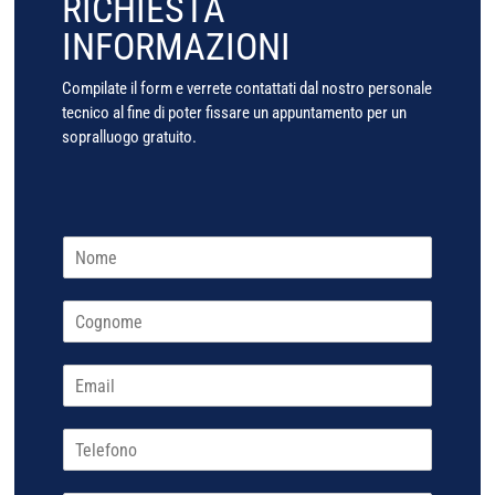
RICHIESTA
INFORMAZIONI
Compilate il form e verrete contattati dal nostro personale
tecnico al fine di poter fissare un appuntamento per un
sopralluogo gratuito.
N
o
N
m
o
e
m
*
e
C
o
E
g
m
n
a
o
T
m
i
e
e
l
l
*