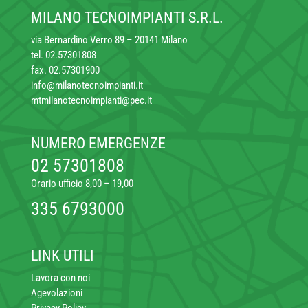
y
MILANO TECNOIMPIANTI S.R.L.
*
via Bernardino Verro 89 – 20141 Milano
tel. 02.57301808
fax. 02.57301900
info@milanotecnoimpianti.it
mtmilanotecnoimpianti@pec.it
NUMERO EMERGENZE
02 57301808
Orario ufficio 8,00 – 19,00
335 6793000
LINK UTILI
Lavora con noi
Agevolazioni
Privacy Policy