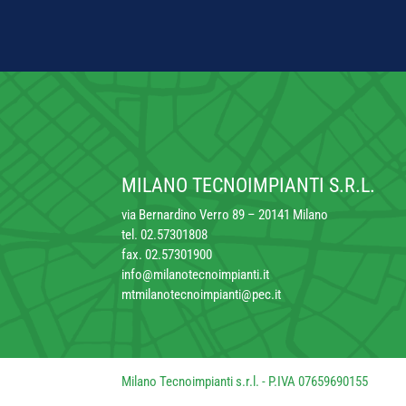
MILANO TECNOIMPIANTI S.R.L.
via Bernardino Verro 89 – 20141 Milano
tel. 02.57301808
fax. 02.57301900
info@milanotecnoimpianti.it
mtmilanotecnoimpianti@pec.it
Milano Tecnoimpianti s.r.l. - P.IVA 07659690155