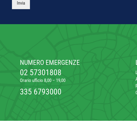
a
Invia
n
m
t
c
e
p
i
y
*
i
l
P
a
i
o
n
z
l
t
z
i
o
o
c
y
*
NUMERO EMERGENZE
02 57301808
Orario ufficio 8,00 – 19,00
335 6793000